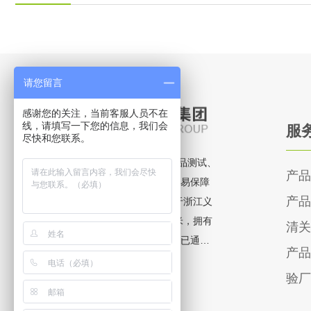
请您留言
感谢您的关注，当前客服人员不在
线，请填写一下您的信息，我们会
服
尽快和您联系。
立新检测(LISEN LAB)是一家专注于产品测试、
产品
产品检验、清关认证和验厂的综合性贸易保障
产品
服务供应商。公司成立于2011年，位于浙江义
乌科技创业园，实验室占地1500多平米，拥有
清关
美国、日本进口的成套检测设施。公司已通过
产品
CMA资质认定、CNAS能力认可和美国CPSC能
【VIEW MORE +】
验厂
力授权，严格按照ISO17025、17020国际规范
进行管理，开展各类消费品的合规测试和检验