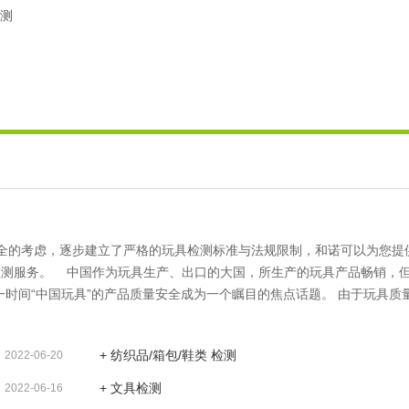
检测
全的考虑，逐步建立了严格的玩具检测标准与法规限制，和诺可以为您提
测服务。 中国作为玩具生产、出口的大国，所生产的玩具产品畅销，但
一时间“中国玩具”的产品质量安全成为一个瞩目的焦点话题。 由于玩具质
和相应组织都推出了自己的玩具安全标准，并且每年都不断增加新的内容，“例
C指令和EN-71标准，美国的ASTM F963-2011标准，日本的ST2002标准
+ 纺织品/箱包/鞋类 检测
2022-06-20
B 6675－2003《玩具安全技术规范》等。” 玩具产品质量的优劣，
外市场的畅通，因此，玩具企业应严抓产品质控扎扎实实提高产品安全质
+ 文具检测
2022-06-16
提供如下检测服务。 检测类别■ 毛绒、布制玩具 ■ 化学玩具■ 儿童自行车