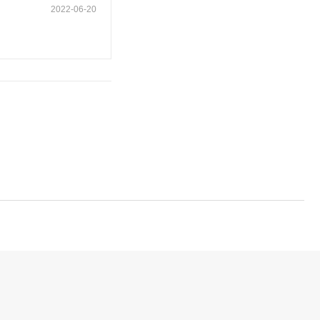
2022-06-20
）类玩具 ■ 玩偶及其服
汞Hg、硒Se、锑Sb
量 ■ 双酚A ■ 甲
5中国GB6675欧盟EN
09/48/EC美国FCC澳
作为中国玩具协会技术标
任何有关玩具检测问