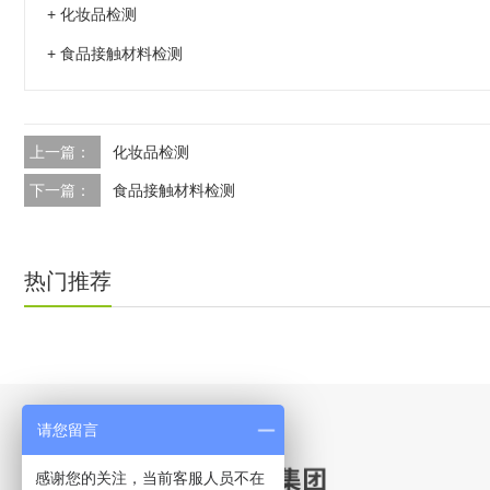
+ 化妆品检测
料玩具 ■ 电动、电子玩具■
装、智力玩具、智力乐器玩具
+ 食品接触材料检测
等） ■ 物理和机械性测试 
醛、塑化剂、偶氮 ■ 塑料检测
62115美国CPSIA中国GB1
大利亚AS/NZS ISO
上一篇：
化妆品检测
准工作委员会成员，我们
下一篇：
食品接触材料检测
题，欢迎与我们联系。
热门推荐
请您留言
感谢您的关注，当前客服人员不在