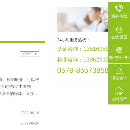
服务热线
在线留言
24小时服务热线：
13516989992
认证咨询：
MORE
微信扫一扫
13362910005
检测咨询：
0579-85573858
报告查询
供、检测服务，可以根
不时传出“中国制
量安全的好坏，直接关
返回顶部
如的ISO 8124
，以及我国于2004年10
2022-06-16
在日趋激烈的玩具市场竞
量。和诺将凭借自身实
2022-06-20
 ■ 木制玩具■ 塑