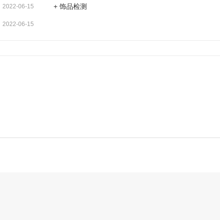
+ 饰品检测
2022-06-15
 儿童用品 ■ 陶瓷玩具■ 发条玩具 ■ 油画棒、水彩笔、橡皮泥■ 纸（板
检测项目■ 可溶性重金属含量测试（铅Pb、镉Cd、铬Cr、砷As、钡Ba、
2022-06-15
■ 易燃性测试 ■ 化学性能测试 ■ 包装物料的有毒元素测试 ■ 邻苯二甲酸酯类含
、涂料检测、辅料检测 ■ 总铅 检测标准欧盟EN 71ISO8124/ IEC6211
9865欧盟EMC,R&TTE美国ASTM F963加拿大C.R.C.,c931&HPA欧盟20
8124 为了保证婴幼儿玩具的使用安全，各国对相关法规进行不断的完善，
关注外玩具市场的动态变化，可按照各国的标准进行多项玩具检测服务。